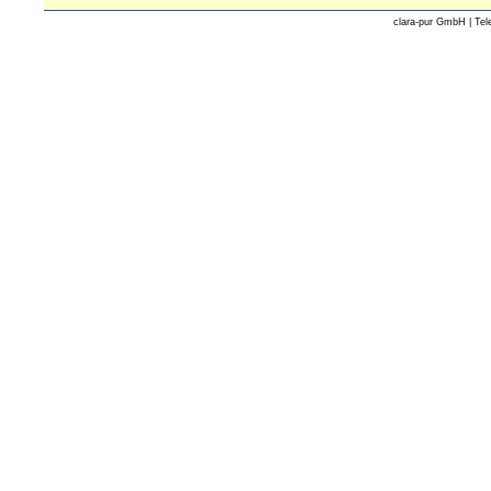
clara-pur GmbH | Tel