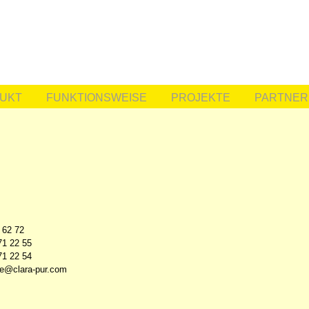
UKT
FUNKTIONSWEISE
PROJEKTE
PARTNER
 62 72
71 22 55
71 22 54
ze@clara-pur.com