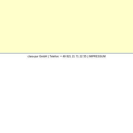
clara-pur GmbH | Telefon: + 49 821 21 71 22 55 |
IMPRESSUM