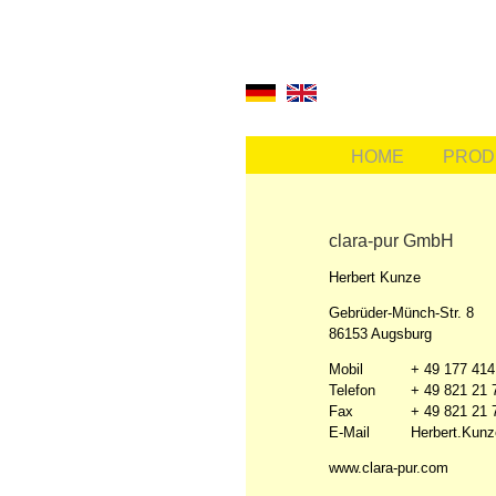
HOME
PROD
clara-pur GmbH
Herbert Kunze
Gebrüder-Münch-Str. 8
86153 Augsburg
Mobil
+ 49 177 414
Telefon
+ 49 821 21 
Fax
+ 49 821 21 
E-Mail
Herbert.Kun
www.clara-pur.com